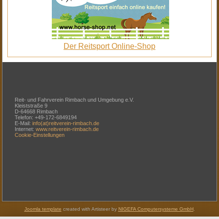
Der Reitsport Online-Shop
Reit- und Fahrverein Rimbach und Umgebung e.V.
Kleiststraße 9
D-64668 Rimbach
Telefon: +49-172-6849194
E-Mail:
info(at)reitverein-rimbach.de
Internet:
www.reitverein-rimbach.de
Cookie-Einstellungen
Joomla template
created with Artisteer by
NIGEFA Computersysteme GmbH
.